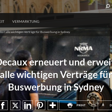
IT
VERMARKTUNG
ert alle wichtigen Verträge für Buswerbung in Sydney
URBANE KOMMUNIKATION
GEPF
Stadtinformationen
Service 
Bevölkerungsschutz
Öffentli
ecaux erneuert und erwei
alle wichtigen Verträge fü
Buswerbung in Sydney
PRINT
D