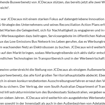
tehende Buswerbenetz von JCDecaux stützen, das bereits jetzt alle zwei
eicht*.
 war JCDecaux mit einem starken Fokus auf datengetriebene Innovation u
Strategie des Unternehmens und seines Reconciliation Action Plans erf
t Marken die Gelegenheit, sich für Nachhaltigkeit zu engagieren und in 
re Werbeausgaben dazu beitragen, Serviceangebote im öffentlichen Nahver
ux das Low Emissions Bus Network ins Leben gerufen, das es Werbungtr
im wachsenden Netz an Elektrobussen zu buchen. JCDecaux wird weiterhi
 auf den Markt bringen, sodass Werbungtreibende sich aktiv dafür ents
ndlichen Technologien im Transportbereich und in der Werbewirtschaft 
gewinn unterstreicht die Stellung von JCDecaux als einzigem Außenwerb
portwerbenetz, das alle fünf großen Territorialhauptstädte abdeckt. Ebe
ich in einem konkurrenzbetonten Ausschreibungsverfahren erneut den Ve
e zu sichern. Der Vertrag, der vom South Australian Department of Tran
nd Infrastrukturministerium des Bundesstaats Südaustralien, vergeben w
 von sieben Jahren. JCDecaux wird weiterhin ein ausgedehntes Werbenetz
ien sowohl in der Innenstadt als auch in den Außenbezirken von Adelaid