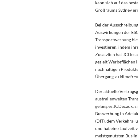
kann sich auf das bes
Großraums Sydney err
Bei der Ausschreibung
Auswirkungen der ESG-
Transportwerbung biete
investieren, indem ih
Zusätzlich hat JCDeca
gezielt Werbeflächen 
nachhaltigen Produkte
Übergang zu klimafreu
Der aktuelle Vertrags
australienweiten Trans
gelang es JCDecaux, s
Buswerbung in Adelaid
(DIT), dem Verkehrs- u
und hat eine Laufzeit
meistgenutzten Buslin