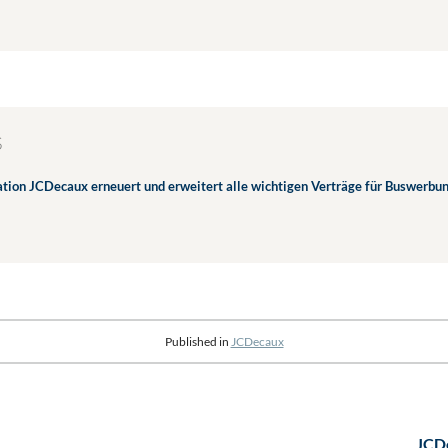
S
tion JCDecaux erneuert und erweitert alle wichtigen Verträge für Buswerbu
Published in
JCDecaux
JCD