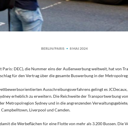
BERLIN/PARIS
8 MAI 2024
t Paris: DEC), die Nummer eins der Außenwerbung weltweit, hat von Tr
chlag für den Vertrag über die gesamte Buswerbung in der Metropolreg
ettbewerbsorientierten Ausschreibungsverfahrens gelingt es JCDecaux,
ydney erheblich zu erweitern. Die Reichweite der Transportwerbung vo
le der Metropolregion Sydney und in die angrenzenden Verwaltungsgebiete
ct, Campbelltown, Liverpool und Camden.
amit die Werbeflächen für eine Flotte von mehr als 3.200 Bussen. Die 