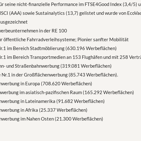
ür seine nicht-finanzielle Performance im FTSE4Good Index (3,4/5) u
SCI (AAA) sowie Sustainalytics (13,7) gelistet und wurde von EcoVad
ausgezeichnet
erbeunternehmen in der RE 100
r öffentliche Fahrradverleihsysteme; Pionier sanfter Mobilität
Nr.1 im Bereich Stadtmöblierung (630.196 Werbeflächen)
r.1 im Bereich Transportmedien an 153 Flughäfen und mit 258 Verträ
ahn- und Straßenbahnwerbung (319.081 Werbeflächen)
e Nr.1 in der Großflächenwerbung (85.743 Werbeflächen).
enwerbung in Europa (708.620 Werbeflächen)
nwerbung im asiatisch-pazifischen Raum (165.292 Werbeflächen)
enwerbung in Lateinamerika (91.682 Werbeflächen)
enwerbung in Afrika (25.337 Werbeflächen)
enwerbung im Nahen Osten (21.300 Werbeflächen)