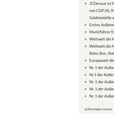
JCDecaux ist f
von CDP (A), M
Goldmedaille 
Erstes Außenw
Marktführer fü
Weltweit die 
Weltweit die N
Bahn, Bus-, B
Europaweit di
Nr. 1 der Auß
Nr.1 der Auße
Nr. 1 der Auß
Nr. 1 der Auß
Nr. 1 der Auß
(a) Bereinigter Umsatz