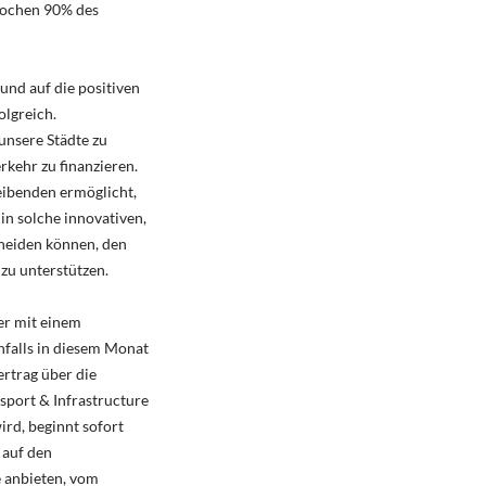
 Wochen 90% des
nd auf die positiven
olgreich.
unsere Städte zu
kehr zu finanzieren.
eibenden ermöglicht,
n solche innovativen,
cheiden können, den
zu unterstützen.
er mit einem
nfalls in diesem Monat
rtrag über die
sport & Infrastructure
ird, beginnt sofort
 auf den
e anbieten, vom