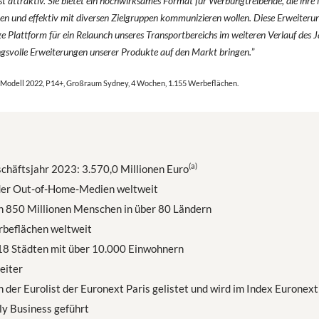
st attraktiv. Sie bietet ein hochwirksames Format für Werbungtreibende, die ihre
n und effektiv mit diversen Zielgruppen kommunizieren wollen. Diese Erweiterung
e Plattform für ein Relaunch unseres Transportbereichs im weiteren Verlauf des J
gsvolle Erweiterungen unserer Produkte auf den Markt bringen.
”
odell 2022, P14+, Großraum Sydney, 4 Wochen, 1.155 Werbeflächen.
(a)
chäftsjahr 2023: 3.570,0 Millionen Euro
er Out-of-Home-Medien weltweit
ch 850 Millionen Menschen in über 80 Ländern
beflächen weltweit
918 Städten mit über 10.000 Einwohnern
eiter
n der Eurolist der Euronext Paris gelistet und wird im Index Euronex
ly Business geführt