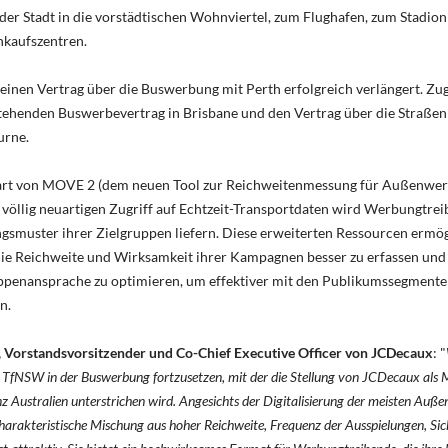
der Stadt in die vorstädtischen Wohnviertel, zum Flughafen, zum Stadion
nkaufszentren.
inen Vertrag über die Buswerbung mit Perth erfolgreich verlängert. Zug
ehenden Buswerbevertrag in Brisbane und den Vertrag über die Straße
urne.
art von MOVE 2 (dem neuen Tool zur Reichweitenmessung für Außenwerbu
völlig neuartigen Zugriff auf Echtzeit-Transportdaten wird Werbungtre
ngsmuster ihrer Zielgruppen liefern. Diese erweiterten Ressourcen ermö
e Reichweite und Wirksamkeit ihrer Kampagnen besser zu erfassen und g
uppenansprache zu optimieren, um effektiver mit den Publikumssegment
n.
 Vorstandsvorsitzender und Co-Chief Executive Officer von JCDecaux
: "
 TfNSW in der Buswerbung fortzusetzen, mit der die Stellung von JCDecaux als M
 Australien unterstrichen wird. Angesichts der Digitalisierung der meisten Auß
arakteristische Mischung aus hoher Reichweite, Frequenz der Ausspielungen, Sic