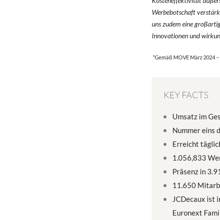
Kosteneffektivität äußer
Werbebotschaft verstärke
uns zudem eine großartig
Innovationen und wirkun
*Gemäß MOVE März 2024 – M
KEY FACTS
Umsatz im Ges
Nummer eins d
Erreicht tägli
1.056,833 Wer
Präsenz in 3.
11.650 Mitarb
JCDecaux ist i
Euronext Fami