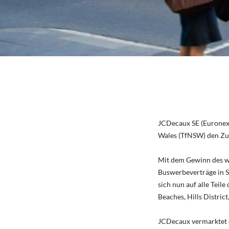
JCDecaux SE (Euronex
Wales (TfNSW) den Zus
Mit dem Gewinn des w
Buswerbeverträge in S
sich nun auf alle Tei
Beaches, Hills Distri
JCDecaux vermarktet d