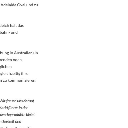
 Adelaide Oval und zu
leich hält das
nbahn- und
ng in Australien) in
ibenden noch
glichen
leichzeitig ihre
en zu kommunizieren,
Wir freuen uns darauf,
arktführer in der
enwerbeprodukte bleibt
htbarkeit und