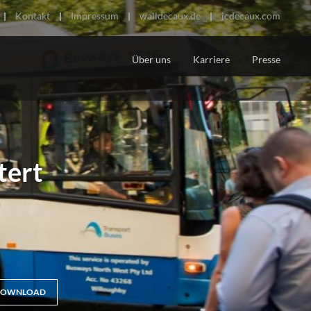
Kontakt
Impressum
walldecaux.de
jcdecaux.com
Über uns
Karriere
Presse
LEGTES STADTBILD
mit hoher Qualität
che City-Toiletten
tert
r
OWNLOAD