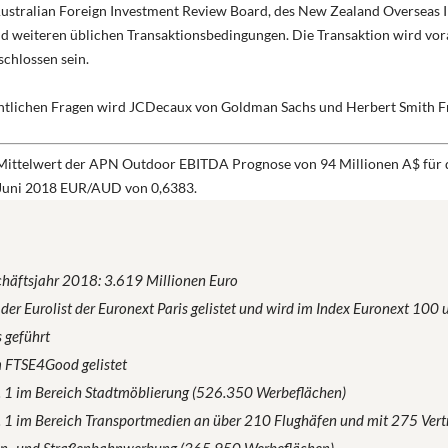
stralian Foreign Investment Review Board, des New Zealand Overseas I
nd weiteren üblichen Transaktionsbedingungen. Die Transaktion wird vor
chlossen sein.
echtlichen Fragen wird JCDecaux von Goldman Sachs und Herbert Smith Fr
Mittelwert der APN Outdoor EBITDA Prognose von 94 Millionen A$ für 
Juni 2018 EUR/AUD von 0,6383.
häftsjahr 2018: 3.619 Millionen Euro
 der Eurolist der Euronext Paris gelistet und wird im Index Euronext 100
 geführt
m FTSE4Good gelistet
r. 1 im Bereich Stadtmöblierung (526.350 Werbeflächen)
. 1 im Bereich Transportmedien an über 210 Flughäfen und mit 275 Vertr