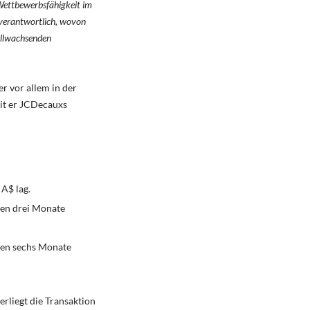
Wettbewerbsfähigkeit im
 verantwortlich, wovon
nellwachsenden
r vor allem in der
it er JCDecauxs
 A$ lag.
ten drei Monate
ten sechs Monate
liegt die Transaktion