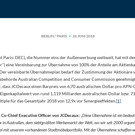
BERLIN / PARIS
26 JUNI 2018
t Paris: DEC), die Nummer eins der Außenwerbung weltweit, hat mit 
r") eine Vereinbarung zur Übernahme von 100% der Anteile am Aktienk
 Der vereinbarte Übernahmeplan bedarf der Zustimmung der Aktionäre
tsbehörde Australian Competition and Consumer Commission genehmigt
r, dass JCDecaux einen Barpreis von 6,70 australischen Dollar pro APN-
 Eigenkapitalwert von rund 1,119 Milliarden australischen Dollar bzw. 7
ple für das Gesamtjahr 2018 von 12,9x vor Synergieeffekten.
[1]
 Co-Chief Executive Officer von JCDecaux:
„
Diese Übernahme ist ein bedeut
 in Australien, dem siebtgrößten Werbemarkt der Welt, wo wir seit 2000 organ
eal mit unserem vorhandenen Stadtmöbelportfolio. Mit der Übernahme schaffen wi