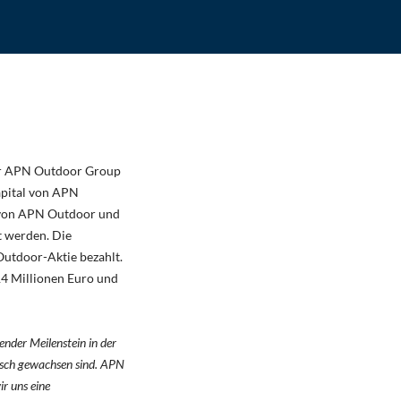
der APN Outdoor Group
apital von APN
 von APN Outdoor und
 werden. Die
Outdoor-Aktie bezahlt.
14 Millionen Euro und
ender Meilenstein in der
isch gewachsen sind. APN
r uns eine