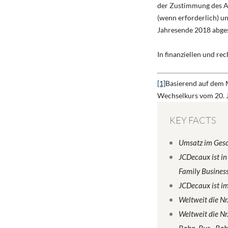
der Zustimmung des Au
(wenn erforderlich) u
Jahresende 2018 abges
In finanziellen und r
[1]
Basierend auf dem 
Wechselkurs vom 20. 
KEY FACTS
Umsatz im Gesc
JCDecaux ist in
Family Business
JCDecaux ist i
Weltweit die N
Weltweit die Nr