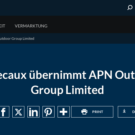
IT
VERMARKTUNG
tdoor Group Limited
URBANE KOMMUNIKATION
GEPF
Stadtinformationen
Service 
Bevölkerungsschutz
Öffentli
caux übernimmt APN Ou
Group Limited
PRINT
D