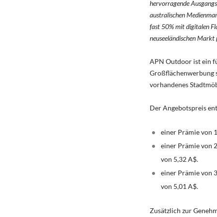
hervorragende Ausgangsp
australischen Medienmar
fast 50% mit digitalen F
neuseeländischen Markt p
APN Outdoor ist ein f
Großflächenwerbung so
vorhandenes Stadtmöbe
Der Angebotspreis ent
einer Prämie von 1
einer Prämie von 
von 5,32 A$.
einer Prämie von 
von 5,01 A$.
Zusätzlich zur Genehm