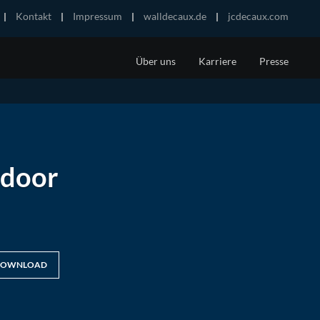
Kontakt
Impressum
walldecaux.de
jcdecaux.com
Über uns
Karriere
Presse
LEGTES STADTBILD
mit hoher Qualität
che City-Toiletten
tdoor
OWNLOAD