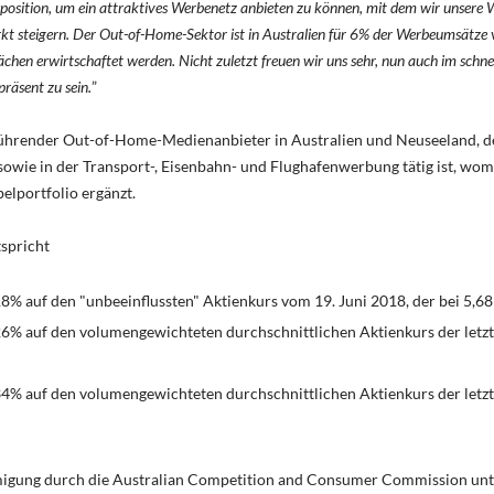
osition, um ein attraktives Werbenetz anbieten zu können, mit dem wir unsere 
kt steigern. Der Out-of-Home-Sektor ist in Australien für 6% der Werbeumsätze
lächen erwirtschaftet werden. Nicht zuletzt freuen wir uns sehr, nun auch im sch
räsent zu sein.
”
ührender Out-of-Home-Medienanbieter in Australien und Neuseeland, de
wie in der Transport-, Eisenbahn- und Flughafenwerbung tätig ist, wom
lportfolio ergänzt.
spricht
8% auf den "unbeeinflussten" Aktienkurs vom 19. Juni 2018, der bei 5,68
26% auf den volumengewichteten durchschnittlichen Aktienkurs der letz
34% auf den volumengewichteten durchschnittlichen Aktienkurs der letz
igung durch die Australian Competition and Consumer Commission unter