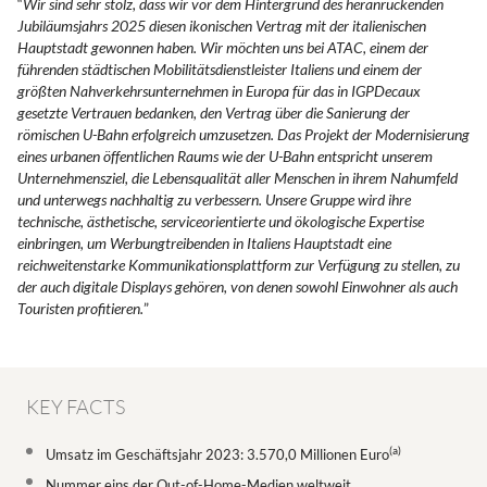
“
Wir sind sehr stolz, dass wir vor dem Hintergrund des heranrückenden
Jubiläumsjahrs 2025 diesen ikonischen Vertrag mit der italienischen
Hauptstadt gewonnen haben. Wir möchten uns bei ATAC, einem der
führenden städtischen Mobilitätsdienstleister Italiens und einem der
größten Nahverkehrsunternehmen in Europa für das in IGPDecaux
gesetzte Vertrauen bedanken, den Vertrag über die Sanierung der
römischen U-Bahn erfolgreich umzusetzen. Das Projekt der Modernisierung
eines urbanen öffentlichen Raums wie der U-Bahn entspricht unserem
Unternehmensziel, die Lebensqualität aller Menschen in ihrem Nahumfeld
und unterwegs nachhaltig zu verbessern. Unsere Gruppe wird ihre
technische, ästhetische, serviceorientierte und ökologische Expertise
einbringen, um Werbungtreibenden in Italiens Hauptstadt eine
reichweitenstarke Kommunikationsplattform zur Verfügung zu stellen, zu
der auch digitale Displays gehören, von denen sowohl Einwohner als auch
Touristen profitieren.
”
KEY FACTS
(a)
Umsatz im Geschäftsjahr 2023: 3.570,0 Millionen Euro
Nummer eins der Out-of-Home-Medien weltweit