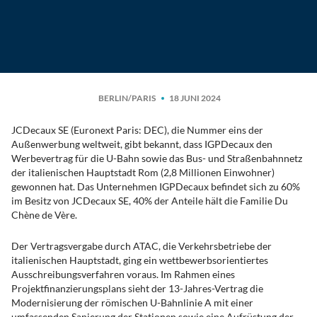
BERLIN/PARIS
18 JUNI 2024
JCDecaux SE (Euronext Paris: DEC), die Nummer eins der
Außenwerbung weltweit, gibt bekannt, dass IGPDecaux den
Werbevertrag für die U-Bahn sowie das Bus- und Straßenbahnnetz
der italienischen Hauptstadt Rom (2,8 Millionen Einwohner)
gewonnen hat. Das Unternehmen IGPDecaux befindet sich zu 60%
im Besitz von JCDecaux SE, 40% der Anteile hält die Familie Du
Chène de Vère.
Der Vertragsvergabe durch ATAC, die Verkehrsbetriebe der
italienischen Hauptstadt, ging ein wettbewerbsorientiertes
Ausschreibungsverfahren voraus. Im Rahmen eines
Projektfinanzierungsplans sieht der 13-Jahres-Vertrag die
Modernisierung der römischen U-Bahnlinie A mit einer
umfassenden Sanierung der Stationen sowie eine Aufrüstung der