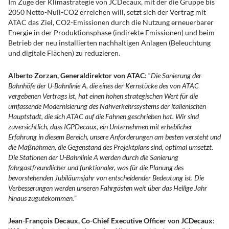
Im Zuge der Klimastrategie von JCDecaux, mit der die Gruppe bis
2050 Netto-Null-CO2 erreichen will, setzt sich der Vertrag mit
ATAC das Ziel, CO2-Emissionen durch die Nutzung erneuerbarer
Energie in der Produktionsphase (indirekte Emissionen) und beim
Betrieb der neu installierten nachhaltigen Anlagen (Beleuchtung
und digitale Flächen) zu reduzieren.
Alberto Zorzan, Generaldirektor von ATAC
: “
Die Sanierung der
Bahnhöfe der U-Bahnlinie A, die eines der Kernstücke des von ATAC
vergebenen Vertrags ist, hat einen hohen strategischen Wert für die
umfassende Modernisierung des Nahverkehrssystems der italienischen
Hauptstadt, die sich ATAC auf die Fahnen geschrieben hat. Wir sind
zuversichtlich, dass IGPDecaux, ein Unternehmen mit erheblicher
Erfahrung in diesem Bereich, unsere Anforderungen am besten versteht und
die Maßnahmen, die Gegenstand des Projektplans sind, optimal umsetzt.
Die Stationen der U-Bahnlinie A werden durch die Sanierung
fahrgastfreundlicher und funktionaler, was für die Planung des
bevorstehenden Jubiläumsjahr von entscheidender Bedeutung ist. Die
Verbesserungen werden unseren Fahrgästen weit über das Heilige Jahr
hinaus zugutekommen.
”
Jean-François Decaux, Co-Chief Executive Officer von JCDecaux
: