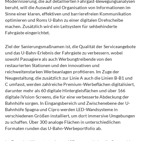
Modernisierung, die auf detaillierten Fahrgast-Bewegungsanalysen
beruht, will die Auswahl und Organisation von Informationen im
Sinne einer klaren, effektiven und barrierefreien Kommunikation
optimieren und Roms U-Bahn zu einer digitalen Drehscheibe
machen. Zusätzlich wird ein Leitsystem für sehbehinderte
Fahrgäste eingerichtet.
Ziel der Sanierungsmaßnamen ist, die Qualität der Serviceangebote
und das U-Bahn-Erlebnis der Fahrgäste zu verbessern, wobei
sowohl Passagiere als auch Werbungtreibende von den
restaurierten Stationen und den innovativen und
reichweitenstarken Werbeanlagen profitieren. Im Zuge der
Neugestaltung, die zusätzlich zur Linie A auch die Linien B-B1 und
C umfasst, werden zahlreiche Premium-Werbeflächen digitalisiert,
darunter mehr als 60 digitale Hintergleisflächen und über 166
digitale iVision-Screens, die für eine verbesserte Abdeckung der
Bahnhöfe sorgen. In Eingangsbereich und Zwischenebene der U-
Bahnhöfe Spagna und Cipro werden LED-Wandsysteme in
verschiedenen Größen installiert, um dort immersive Umgebungen
zu schaffen. Über 300 analoge Flächen in unterschiedlichen
Formaten runden das U-Bahn-Werbeportfolio ab.