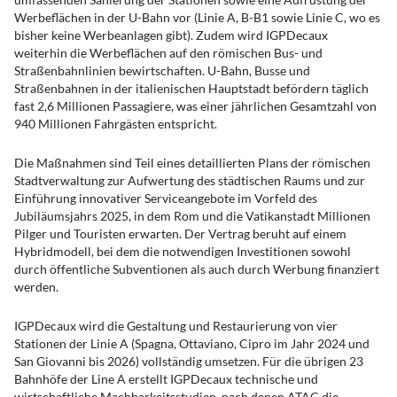
Werbeflächen in der U-Bahn vor (Linie A, B-B1 sowie Linie C, wo es
bisher keine Werbeanlagen gibt). Zudem wird IGPDecaux
weiterhin die Werbeflächen auf den römischen Bus- und
Straßenbahnlinien bewirtschaften. U-Bahn, Busse und
Straßenbahnen in der italienischen Hauptstadt befördern täglich
fast 2,6 Millionen Passagiere, was einer jährlichen Gesamtzahl von
940 Millionen Fahrgästen entspricht.
Die Maßnahmen sind Teil eines detaillierten Plans der römischen
Stadtverwaltung zur Aufwertung des städtischen Raums und zur
Einführung innovativer Serviceangebote im Vorfeld des
Jubiläumsjahrs 2025, in dem Rom und die Vatikanstadt Millionen
Pilger und Touristen erwarten. Der Vertrag beruht auf einem
Hybridmodell, bei dem die notwendigen Investitionen sowohl
durch öffentliche Subventionen als auch durch Werbung finanziert
werden.
IGPDecaux wird die Gestaltung und Restaurierung von vier
Stationen der Linie A (Spagna, Ottaviano, Cipro im Jahr 2024 und
San Giovanni bis 2026) vollständig umsetzen. Für die übrigen 23
Bahnhöfe der Line A erstellt IGPDecaux technische und
wirtschaftliche Machbarkeitsstudien, nach denen ATAC die