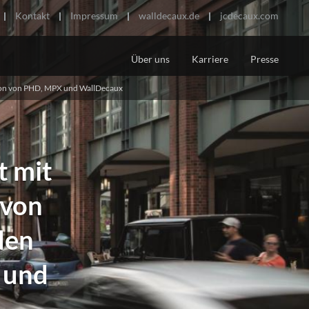
Kontakt
Impressum
walldecaux.de
jcdecaux.com
Über uns
Karriere
Presse
tron von PHD, MPX und WallDecaux
LEGTES STADTBILD
mit hoher Qualität
che City-Toiletten
t mit
 von
den
 und