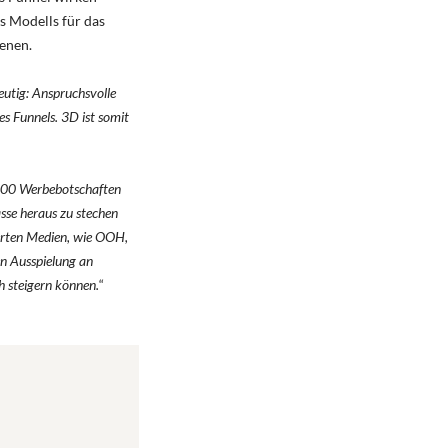
s Modells für das
enen.
utig: Anspruchsvolle
es Funnels. 3D ist somit
.000 Werbebotschaften
sse heraus zu stechen
ierten Medien, wie OOH,
en Ausspielung an
h steigern können.
“