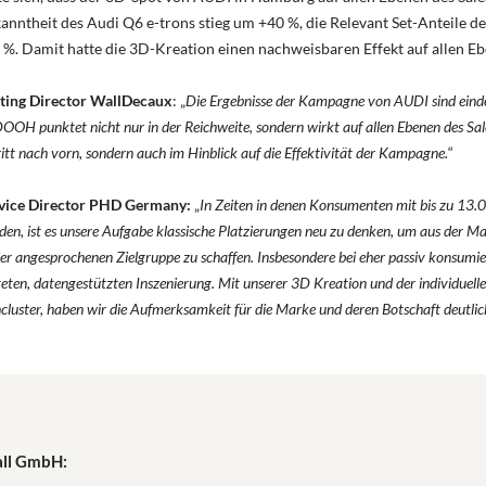
nntheit des Audi Q6 e-trons stieg um +40 %, die Relevant Set-Anteile de
%. Damit hatte die 3D-Kreation einen nachweisbaren Effekt auf allen Eb
ting Director WallDecaux
: „
Die Ergebnisse der Kampagne von AUDI sind einde
DOOH punktet nicht nur in der Reichweite, sondern wirkt auf allen Ebenen des Sal
ritt nach vorn, sondern auch im Hinblick auf die Effektivität der Kampagne.
“
ervice Director PHD Germany:
„
In Zeiten in denen Konsumenten mit bis zu 13
den, ist es unsere Aufgabe klassische Platzierungen neu zu denken, um aus der Ma
er angesprochenen Zielgruppe zu schaffen. Insbesondere bei eher passiv konsum
hteten, datengestützten Inszenierung. Mit unserer 3D Kreation und der individuell
cluster, haben wir die Aufmerksamkeit für die Marke und deren Botschaft deutlic
all GmbH: