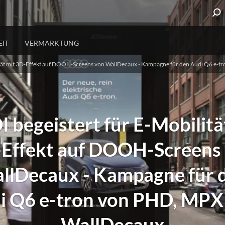
IT
VERMARKTUNG
ität mit 3D-Effekt auf DOOH-Screens von WallDecaux - Kampagne für den Audi Q6 e-
URBANE KOMMUNIKATION
GEPF
Stadtinformationen
Service 
Bevölkerungsschutz
Öffentli
 begeistert für E-Mobilitä
Effekt auf DOOH-Screens
llDecaux - Kampagne für 
i Q6 e-tron von PHD, MPX
WallDecaux