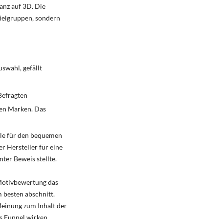
anz auf 3D. Die
Zielgruppen, sondern
swahl, gefällt
Befragten
nen Marken. Das
lle für den bequemen
r Hersteller für eine
er Beweis stellte.
Motivbewertung das
 besten abschnitt.
Meinung zum Inhalt der
es Funnel wirken