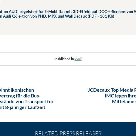
tion AUDI begeistert für E-Mobilität mit 3D-Effekt auf DOOH-Screens von
n Audi Q6 e-tron von PHD, MPX und WallDecaux (PDF - 181 Kb)
Published in
Wall
innt ikonischen
JCDecaux Top Media P
rtrag für die Bus-
IMC legen ihre
stände von Transport for
Mittelame
it 8-jähriger Laufzeit
RELATED PRESS RELEASES