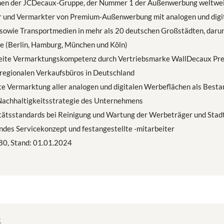
en der JCDecaux-Gruppe, der Nummer 1 der Außenwerbung weltwe
r und Vermarkter von Premium-Außenwerbung mit analogen und digi
owie Transportmedien in mehr als 20 deutschen Großstädten, darun
e (Berlin, Hamburg, München und Köln)
ite Vermarktungskompetenz durch Vertriebsmarke WallDecaux Pr
regionalen Verkaufsbüros in Deutschland
e Vermarktung aller analogen und digitalen Werbeflächen als Bestan
achhaltigkeitsstrategie des Unternehmens
tätsstandards bei Reinigung und Wartung der Werbeträger und Sta
des Servicekonzept und festangestellte -mitarbeiter
80, Stand: 01.01.2024
S