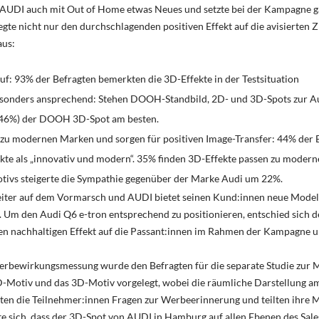
AUDI auch mit Out of Home etwas Neues und setzte bei der Kampagne g
egte nicht nur den durchschlagenden positiven Effekt auf die avisierten 
aus:
auf: 93% der Befragten bemerkten die 3D-Effekte in der Testsituation
esonders ansprechend: Stehen DOOH-Standbild, 2D- und 3D-Spots zur Au
(46%) der DOOH 3D-Spot am besten.
 zu modernen Marken und sorgen für positiven Image-Transfer: 44% der 
ekte als „innovativ und modern“. 35% finden 3D-Effekte passen zu moder
tivs steigerte die Sympathie gegenüber der Marke Audi um 22%.
weiter auf dem Vormarsch und AUDI bietet seinen Kund:innen neue Mode
 Um den Audi Q6 e-tron entsprechend zu positionieren, entschied sich de
n nachhaltigen Effekt auf die Passant:innen im Rahmen der Kampagne unt
erbewirkungsmessung wurde den Befragten für die separate Studie zur 
2D-Motiv und das 3D-Motiv vorgelegt, wobei die räumliche Darstellung am
ten die Teilnehmer:innen Fragen zur Werbeerinnerung und teilten ihre 
e sich, dass der 3D-Spot von AUDI in Hamburg auf allen Ebenen des Sal