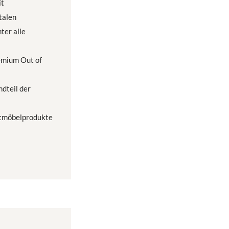
it
talen
ter alle
emium Out of
dteil der
dtmöbelprodukte