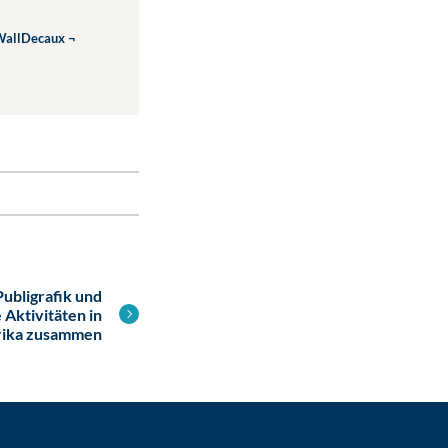
 WallDecaux ¬
ubligrafik und
 Aktivitäten in
rika zusammen