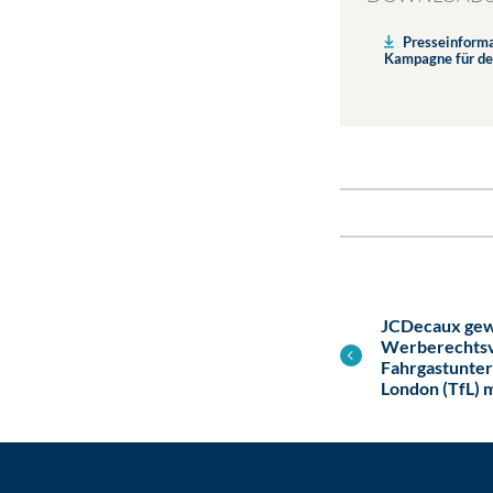
Presseinforma
Kampagne für de
JCDecaux gew
Werberechtsve
Fahrgastunter
London (TfL) m